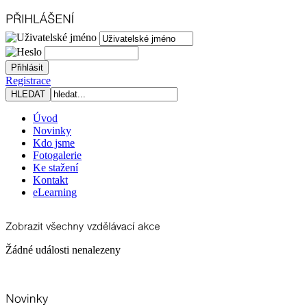
Registrace
Úvod
Novinky
Kdo jsme
Fotogalerie
Ke stažení
Kontakt
eLearning
Žádné události nenalezeny