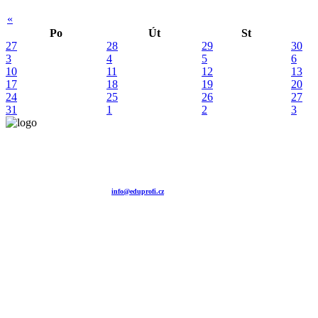
«
Po
Út
St
27
28
29
30
3
4
5
6
10
11
12
13
17
18
19
20
24
25
26
27
31
1
2
3
Vzdělávací agentura EDUPROFI CZ s.r.o.
tel. +420 604 501 140
tel. +420 371 121 101
tel. +420 737 643 424
e-mail:
info@eduprofi.cz