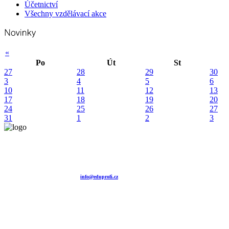
Účetnictví
Všechny vzdělávací akce
«
Po
Út
St
27
28
29
30
3
4
5
6
10
11
12
13
17
18
19
20
24
25
26
27
31
1
2
3
Vzdělávací agentura EDUPROFI CZ s.r.o.
tel. +420 604 501 140
tel. +420 371 121 101
tel. +420 737 643 424
e-mail:
info@eduprofi.cz