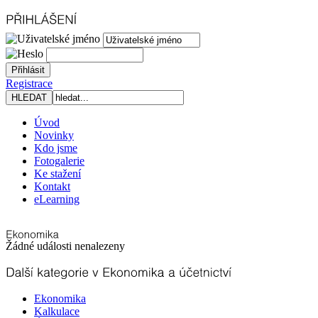
Registrace
Úvod
Novinky
Kdo jsme
Fotogalerie
Ke stažení
Kontakt
eLearning
Žádné události nenalezeny
Ekonomika
Kalkulace