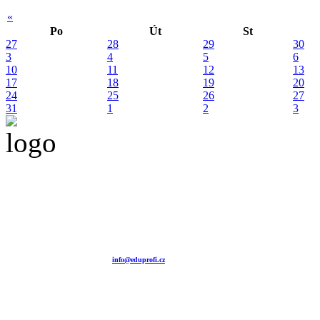
«
Po
Út
St
27
28
29
30
3
4
5
6
10
11
12
13
17
18
19
20
24
25
26
27
31
1
2
3
Vzdělávací agentura EDU
tel. +420 604 501 140
tel. +420 371 121 101
tel. +420 737 643 424
e-mail:
info@eduprofi.cz