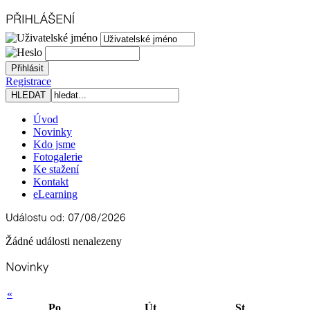
Registrace
Úvod
Novinky
Kdo jsme
Fotogalerie
Ke stažení
Kontakt
eLearning
Žádné události nenalezeny
«
Po
Út
St