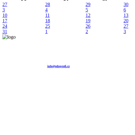
27
28
29
30
3
4
5
6
10
11
12
13
17
18
19
20
24
25
26
27
31
1
2
3
Vzdělávací agentura EDUPROFI CZ s.r.o.
tel. +420 604 501 140
tel. +420 371 121 101
tel. +420 737 643 424
e-mail:
info@eduprofi.cz