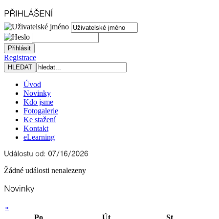
Registrace
Úvod
Novinky
Kdo jsme
Fotogalerie
Ke stažení
Kontakt
eLearning
Žádné události nenalezeny
«
Po
Út
St