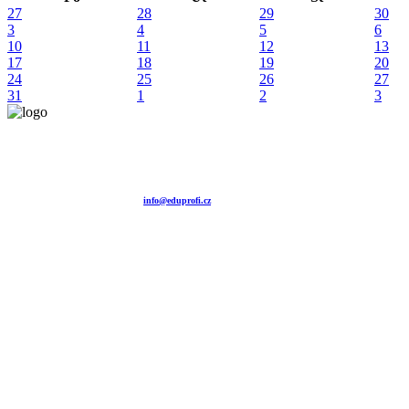
27
28
29
30
3
4
5
6
10
11
12
13
17
18
19
20
24
25
26
27
31
1
2
3
Vzdělávací agentura EDUPROFI CZ s.r.o.
tel. +420 604 501 140
tel. +420 371 121 101
tel. +420 737 643 424
e-mail:
info@eduprofi.cz