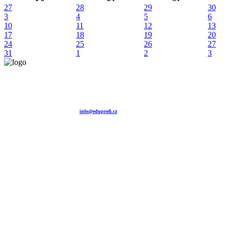
27
28
29
30
3
4
5
6
10
11
12
13
17
18
19
20
24
25
26
27
31
1
2
3
Vzdělávací agentura EDUPROFI CZ s.r.o.
tel. +420 604 501 140
tel. +420 371 121 101
tel. +420 737 643 424
e-mail:
info@eduprofi.cz