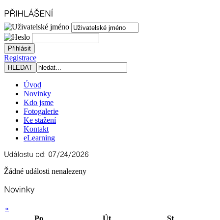
Registrace
Úvod
Novinky
Kdo jsme
Fotogalerie
Ke stažení
Kontakt
eLearning
Žádné události nenalezeny
«
Po
Út
St