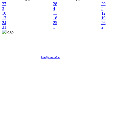
27
28
29
3
4
5
10
11
12
17
18
19
24
25
26
31
1
2
Vzdělávací agentura EDUPROFI CZ s.r.o.
tel. +420 604 501 140
tel. +420 371 121 101
tel. +420 737 643 424
e-mail:
info@eduprofi.cz