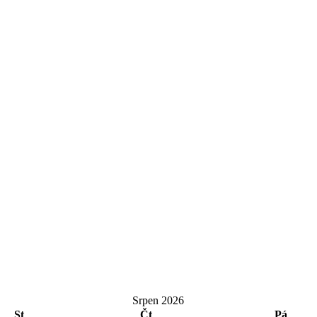
Srpen 2026
St
Čt
Pá