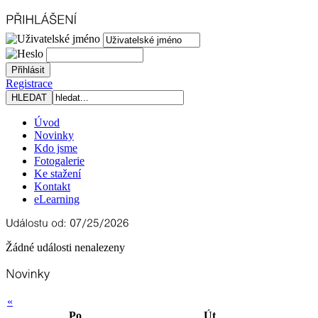
Registrace
Úvod
Novinky
Kdo jsme
Fotogalerie
Ke stažení
Kontakt
eLearning
Žádné události nenalezeny
«
Po
Út